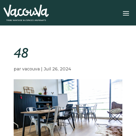
48
par
vacouva
|
Juil 26, 2024