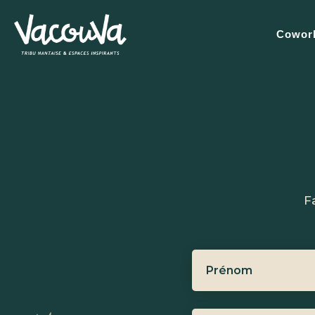
Cowork
F