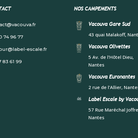
TACT
NOS CAMPEMENTS
Vacouva Gare Sud
act@vacouva.fr
43 quai Malakoff, Nan
0 74 96 77
Vacouva Olivettes
our@label-escale.fr
5 Av. de l’Hôtel Dieu,
7 83 61 99
Nantes
Vacouva Euronantes
2 rue de l’Allier, Nante
Label Escale by Vaco
57 Rue Maréchal Joffre
Nantes